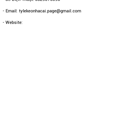
- Email: tylekeonhacai.page@gmail.com
- Website: